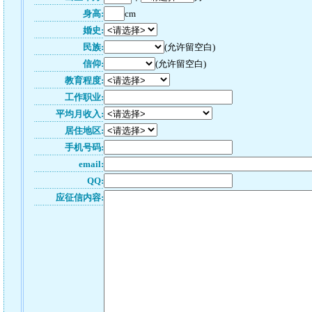
身高:
cm
婚史:
民族:
(允许留空白)
信仰:
(允许留空白)
教育程度:
工作职业:
平均月收入:
居住地区:
手机号码:
email:
QQ:
应征信内容: