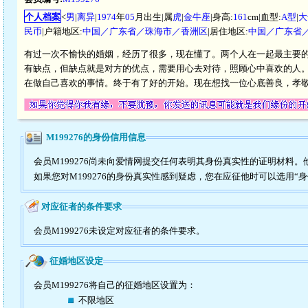
个人档案
<
男
|
离异
|
1974
年
05
月出生|属
虎
|
金牛座
|身高:
161
cm|血型:
A型
|
大
民币
|户籍地区:
中国／广东省／珠海市／香洲区
|居住地区:
中国／广东省
有过一次不愉快的婚姻，经历了很多，现在懂了。两个人在一起最主要
有缺点，但缺点就是对方的优点，需要用心去对待，照顾心中喜欢的人。
在做自己喜欢的事情。终于有了好的开始。现在想找一位心底善良，孝
M199276的身份信用信息
会员M199276尚未向爱情网提交任何表明其身份真实性的证明材料
如果您对M199276的身份真实性感到疑虑，您在应征他时可以选用“
对应征者的条件要求
会员M199276未设定对应征者的条件要求。
征婚地区设定
会员M199276将自己的征婚地区设置为：
不限地区