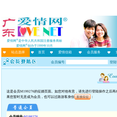
®
爱情网
是中华人民共和国注册服务商标
®
爱情网
创办于1999年10月
站点选择
首页
爱情信箱
会员服务
会员编号:
登陆
这是会员M199276的征婚页面。如您对他有意，请先进行登陆操作之后
果您暂时无意成为会员，也可以过路游客身份
：
直接应征
会员编号:
M199276