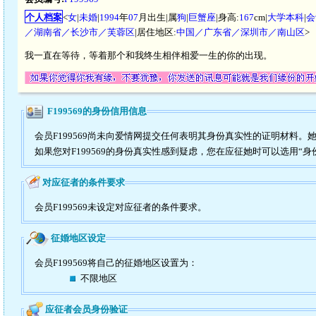
个人档案
<
女
|
未婚
|
1994
年
07
月出生|属
狗
|
巨蟹座
|身高:
167
cm|
大学本科
|
会
／湖南省／长沙市／芙蓉区
|居住地区:
中国／广东省／深圳市／南山区
>
我一直在等待，等着那个和我终生相伴相爱一生的你的出现。
F199569的身份信用信息
会员F199569尚未向爱情网提交任何表明其身份真实性的证明材料。
如果您对F199569的身份真实性感到疑虑，您在应征她时可以选用“身
对应征者的条件要求
会员F199569未设定对应征者的条件要求。
征婚地区设定
会员F199569将自己的征婚地区设置为：
不限地区
应征者会员身份验证