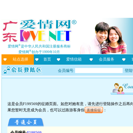
®
爱情网
是中华人民共和国注册服务商标
®
爱情网
创办于1999年10月
站点选择
首页
爱情信箱
会员服务
会员编号:
登陆
这是会员F199569的征婚页面。如您对她有意，请先进行登陆操作之后
果您暂时无意成为会员，也可以过路游客身份
：
直接应征
会员编号:
F199569