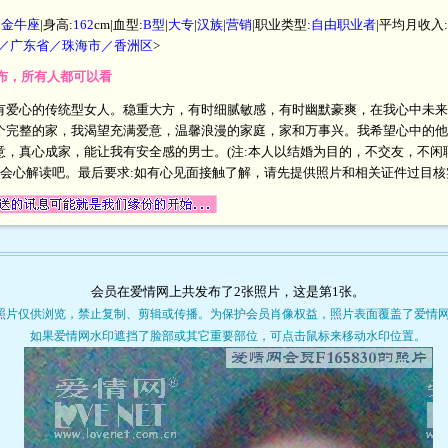
|
金牛座
|身高:
162
cm|血型:
B型
|
大专
|
汉族
|
营销
|职业类型:
自由职业者
|平均月收入:
／广东省／珠海市／香洲区
>
开发布，所有人都可以看
有爱心的传统型女人。稳重大方，有时细腻敏感，有时幽默豪爽，在我心中未来
个完整的家，我渴望充满爱意，温馨浪漫的家庭，家和万事兴。我希望心中的他
意，真心成家，能让我有安全感的男士。(注:本人以结婚为目的，不交友，不闲
彼此会心解读吧。最后要求:如有心见面接触了解，请先提供照片和相关证件过目核
会员在爱情网上共发布了2张照片，这是第
1
张。
照片仅供浏览，禁止复制、剪辑或传播。为保护会员肖像权益，照片表面覆盖了爱情
如果爱情网水印遮挡了脸部或其它重要部位，可点击鼠标来移动水印位置。