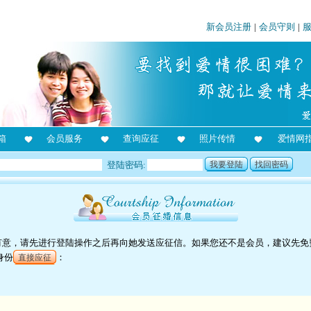
新会员注册
|
会员守则
|
箱
会员服务
查询应征
照片传情
爱情网
登陆密码:
我要登陆
找回密码
对她有意，请先进行登陆操作之后再向她发送应征信。如果您还不是会员，建议先免
身份
：
直接应征