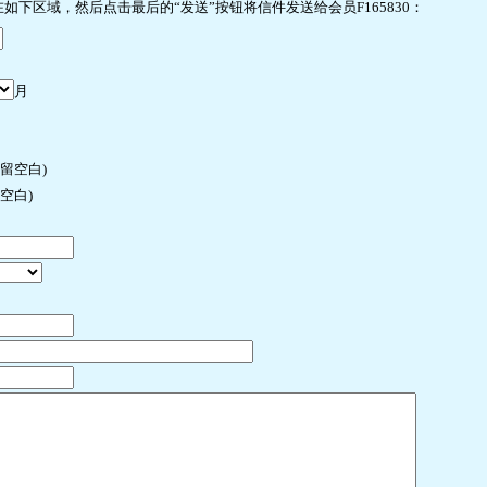
下区域，然后点击最后的“发送”按钮将信件发送给会员F165830：
月
许留空白)
空白)