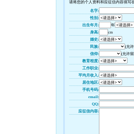
请将您的个人资料和应征信内容填写在如
名字:
性别:
出生年月:
年
身高:
cm
婚史:
民族:
(允
信仰:
(允许留
教育程度:
工作职业:
平均月收入:
居住地区:
手机号码:
email:
QQ:
应征信内容: