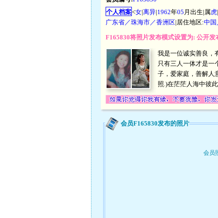
个人档案
<
女
|
离异
|
1962
年
05
月出生|属
虎
广东省／珠海市／香洲区
|居住地区:
中国
F165830将照片发布模式设置为: 公
我是一位诚实善良，
只有三人一体才是一
子，爱家庭，善解人
照.)在茫茫人海中
会员F165830发布的照片
会员