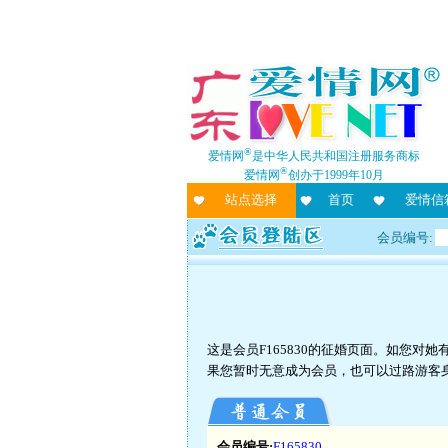
®
爱情网
是中华人民共和国注册服务商标
®
爱情网
创办于1999年10月
站点选择
首页
爱情信
会员编号:
这是会员F165830的征婚页面。如您
果您暂时无意成为会员，也可以过路游客
会员编号:
F165830