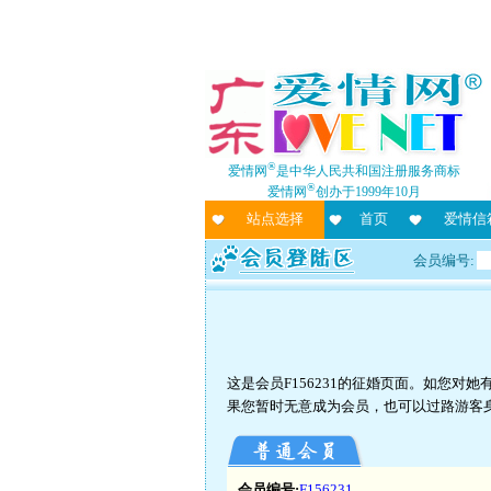
®
爱情网
是中华人民共和国注册服务商标
®
爱情网
创办于1999年10月
站点选择
首页
爱情信
会员编号:
这是会员F156231的征婚页面。如您
果您暂时无意成为会员，也可以过路游客
会员编号:
F156231