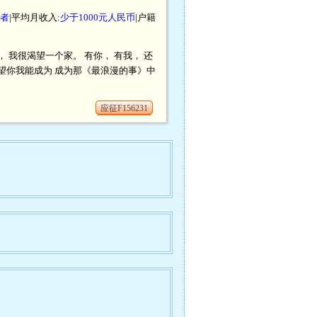
者
|平均月收入:
少于1000元人民币
|户籍
 我很渴望一个家。 有你， 有我， 还
望你我能成为 成为那《最浪漫的事》中
应征F156231