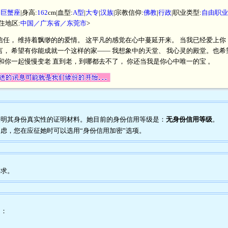
|
巨蟹座
|身高:
162
cm|血型:
A型
|
大专
|
汉族
|宗教信仰:
佛教
|
行政
|职业类型:
自由职业
居住地区:
中国／广东省／东莞市
>
任， 维持着飘缈的的爱情。 这平凡的感觉在心中蔓延开来。 当我已经爱上你，
言， 希望有你能成就一个这样的家—— 我想象中的天堂、 我心灵的殿堂。也希
和你一起慢慢变老 直到老，到哪都去不了， 你还当我是你心中唯一的宝 。
任何表明其身份真实性的证明材料。她目前的身份信用等级是：
无身份信用等级
。
到疑虑，您在应征她时可以选用“身份信用加密”选项。
要求。
为：