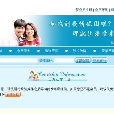
新会员注册
|
会员守则
|
箱
会员服务
查询应征
照片传情
爱情网
登陆密码:
我要登陆
找回密码
对她有意，请先进行登陆操作之后再向她发送应征信。如果您还不是会员，建议先免
身份
：
直接应征