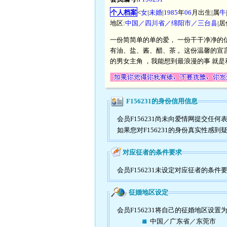
个人档案
<
女
|
未婚
|
1985
年
06
月出生|属
牛
地区:
中国／四川省／绵阳市／三台县
|
一份简简单的单的爱， 一份干干净净的信
有油、盐、酱、醋、茶 。这份温馨的宣
的男女主角 ，我能想到最浪漫的事 就是
F156231的身份信用信息
会员F156231尚未向爱情网提交
如果您对F156231的身份真实性感
对应征者的条件要求
会员F156231未设定对应征者的条件
征婚地区设定
会员F156231将自己的征婚地区设置
中国／广东省／东莞市