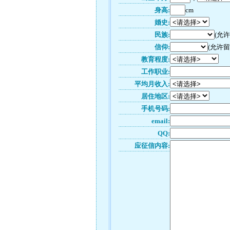
身高:
cm
婚史:
民族:
(允
信仰:
(允许留
教育程度:
工作职业:
平均月收入:
居住地区:
手机号码:
email:
QQ:
应征信内容: