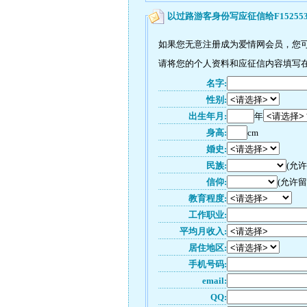
以过路游客身份写应征信给F15255
如果您无意注册成为爱情网会员，您可以
请将您的个人资料和应征信内容填写在如
名字:
性别:
出生年月:
年
身高:
cm
婚史:
民族:
(允
信仰:
(允许留
教育程度:
工作职业:
平均月收入:
居住地区:
手机号码:
email:
QQ: