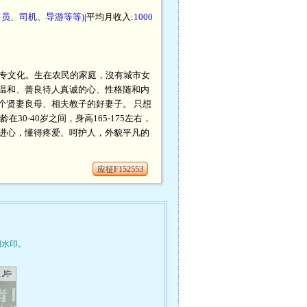
售员、司机、导游等等)
|平均月收入:
1000
G 中专文化。生在农民的家庭，沒有城市女
温和、善良待人真诚的心、性格随和内
个贤妻良母、相夫教子的好妻子。 只想
30-40岁之间，身高165-175左右，
进心，懂得疼爱、呵护人，外貌平凡的
应征F152553
网水印。