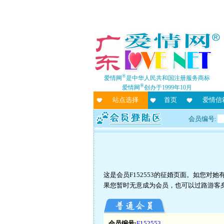
®
爱情网
是中华人民共和国注册服务商标
®
爱情网
创办于1999年10月
站点选择
首页
爱情信
会员编号:
这是会员F152553的征婚页面。如您
果您暂时无意成为会员，也可以过路游客
会员编号:
F152553