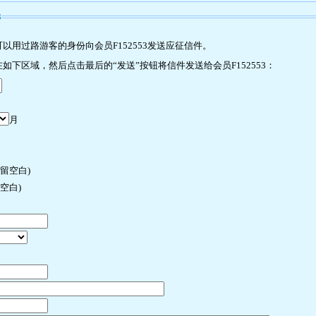
3
用过路游客的身份向会员F152553发送应征信件。
下区域，然后点击最后的“发送”按钮将信件发送给会员F152553：
月
许留空白)
空白)