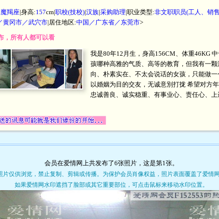
|
魔羯座
|身高:
157
cm|
职校(技校)
|
汉族
|
采购助理
|职业类型:
非文职职员(工人、销
／黄冈市／武穴市
|居住地区:
中国／广东省／东莞市
>
开发布，所有人都可以看
我是80年12月生，身高156CM、体重46K
孩哪种高雅的气质、高等的教育，但我有一颗
向、朴素实在、不太会说话的女孩，只能做一
以婚姻为目的交友，无诚意別打拢 希望对方年龄在
忠诚善良、诚实稳重、有事业心、责任心、上
会员在爱情网上共发布了6张照片，这是第
1
张。
照片仅供浏览，禁止复制、剪辑或传播。为保护会员肖像权益，照片表面覆盖了爱情
如果爱情网水印遮挡了脸部或其它重要部位，可点击鼠标来移动水印位置。