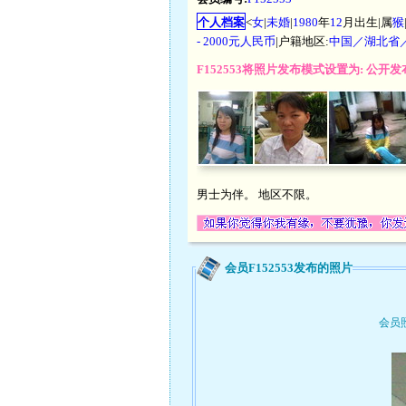
个人档案
<
女
|
未婚
|
1980
年
12
月出生|属
猴
- 2000元人民币
|户籍地区:
中国／湖北省
F152553将照片发布模式设置为: 公
男士为伴。 地区不限。
会员F152553发布的照片
会员